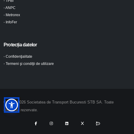
- TPBI
- ANPC
- Metrorex
- InfoFer
Protecția datelor
- Confidenţialitate
- Termeni şi condiţii de utilizare
© 2024-2026 Societatea de Transport Bucuresti STB SA. Toate
drepturile rezervate.