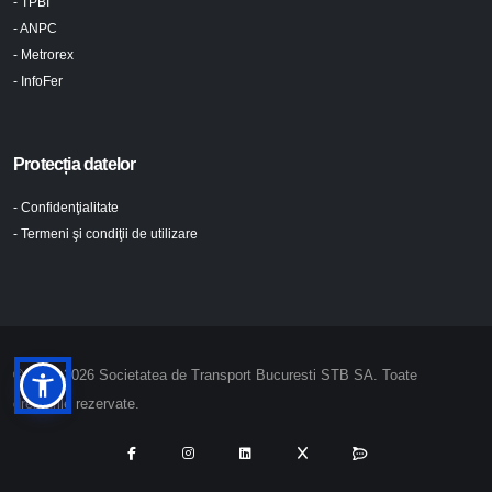
- TPBI
- ANPC
- Metrorex
- InfoFer
Protecția datelor
- Confidenţialitate
- Termeni şi condiţii de utilizare
© 2024-2026 Societatea de Transport Bucuresti STB SA. Toate
drepturile rezervate.