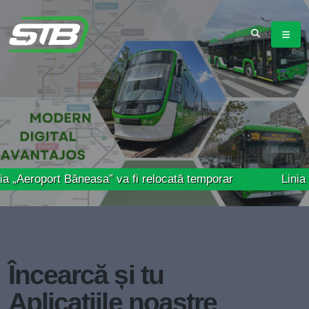
rt Băneasa” va fi relocată temporar
Linia 41 – Prog
Încearcă și tu
Aplicațiile noastre