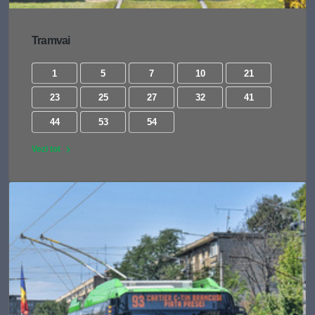
Tramvai
1
5
7
10
21
23
25
27
32
41
44
53
54
Vezi tot