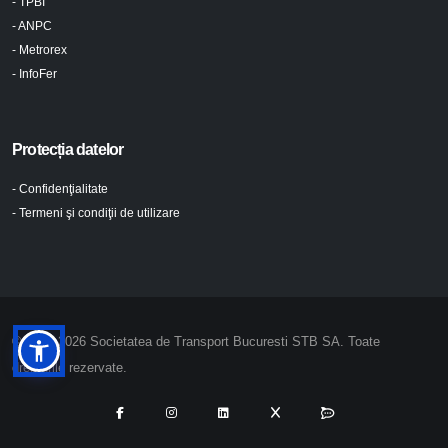
- TPBI
- ANPC
- Metrorex
- InfoFer
Protecția datelor
- Confidenţialitate
- Termeni şi condiţii de utilizare
© 2024-2026 Societatea de Transport Bucuresti STB SA. Toate
drepturile rezervate.