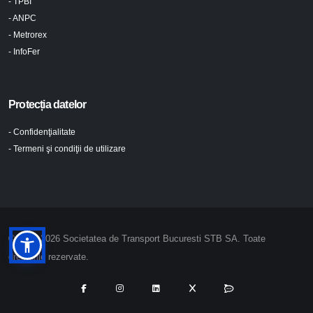
- TPBI
- ANPC
- Metrorex
- InfoFer
Protecția datelor
- Confidenţialitate
- Termeni şi condiţii de utilizare
© 2024-2026 Societatea de Transport Bucuresti STB SA. Toate
drepturile rezervate.