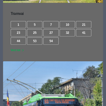
Tramvai
1
5
7
10
21
23
25
27
32
41
44
53
54
Vezi tot