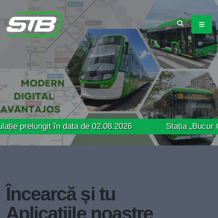
elungit în data de 02.08.2026
Stația „Bucur Obor” r
Încearcă și tu
Aplicațiile noastre