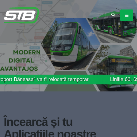
easa” va fi relocată temporar
Liniile 66, 69 și 85 –
Încearcă și tu
Aplicațiile noastre