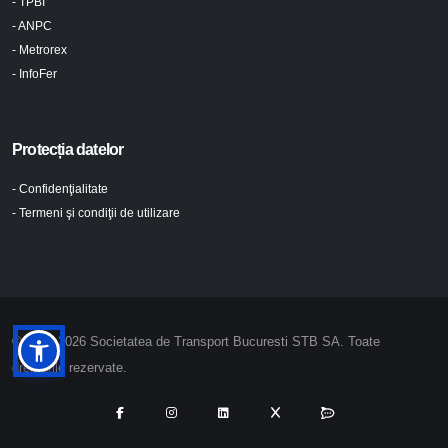
- TPBI
- ANPC
- Metrorex
- InfoFer
Protecția datelor
- Confidenţialitate
- Termeni şi condiţii de utilizare
© 2024-2026 Societatea de Transport Bucuresti STB SA. Toate
drepturile rezervate.