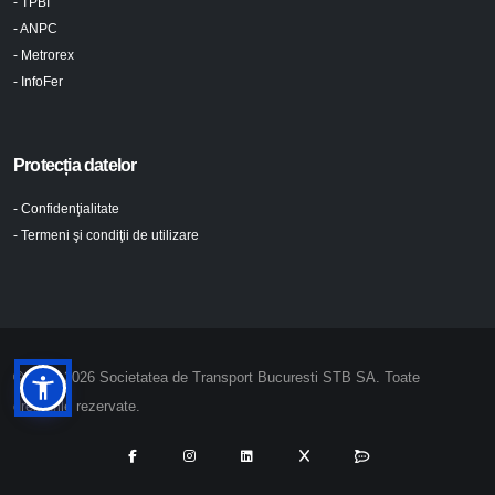
- TPBI
- ANPC
- Metrorex
- InfoFer
Protecția datelor
- Confidenţialitate
- Termeni şi condiţii de utilizare
© 2024-2026 Societatea de Transport Bucuresti STB SA. Toate
drepturile rezervate.