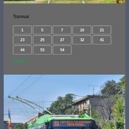
Tramvai
1
5
7
10
21
23
25
27
32
41
44
53
54
Vezi tot