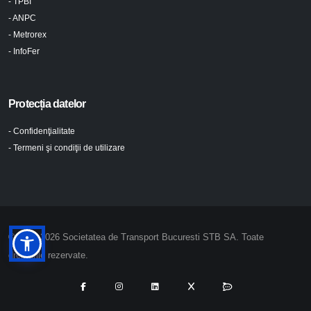
- TPBI
- ANPC
- Metrorex
- InfoFer
Protecția datelor
- Confidenţialitate
- Termeni şi condiţii de utilizare
© 2024-2026 Societatea de Transport Bucuresti STB SA. Toate
drepturile rezervate.