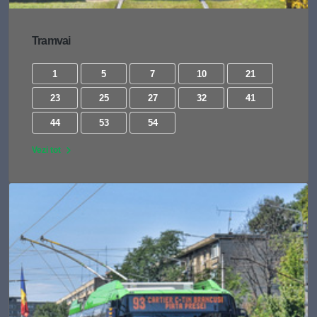
Tramvai
1
5
7
10
21
23
25
27
32
41
44
53
54
Vezi tot