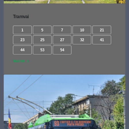
Tramvai
1
5
7
10
21
23
25
27
32
41
44
53
54
Vezi tot