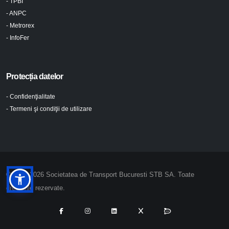
- TPBI
- ANPC
- Metrorex
- InfoFer
Protecția datelor
- Confidenţialitate
- Termeni şi condiţii de utilizare
© 2024-2026 Societatea de Transport Bucuresti STB SA. Toate
drepturile rezervate.