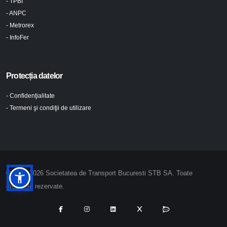
- TPBI
- ANPC
- Metrorex
- InfoFer
Protecția datelor
- Confidenţialitate
- Termeni şi condiţii de utilizare
© 2024-2026 Societatea de Transport Bucuresti STB SA. Toate
drepturile rezervate.