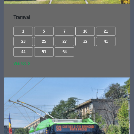
Tramvai
1
5
7
10
21
23
25
27
32
41
44
53
54
Vezi tot