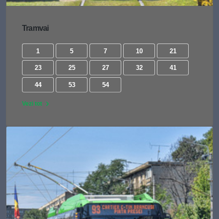
Tramvai
1
5
7
10
21
23
25
27
32
41
44
53
54
Vezi tot