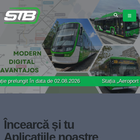
git în data de 02.08.2026
Stația „Aeroport Băneasa” 
Încearcă și tu
Aplicațiile noastre