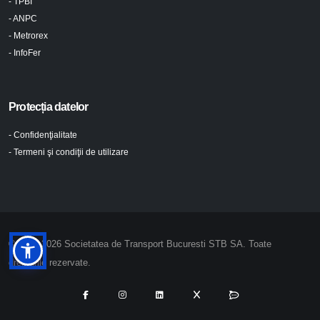
- TPBI
- ANPC
- Metrorex
- InfoFer
Protecția datelor
- Confidenţialitate
- Termeni şi condiţii de utilizare
© 2024-2026 Societatea de Transport Bucuresti STB SA. Toate
drepturile rezervate.