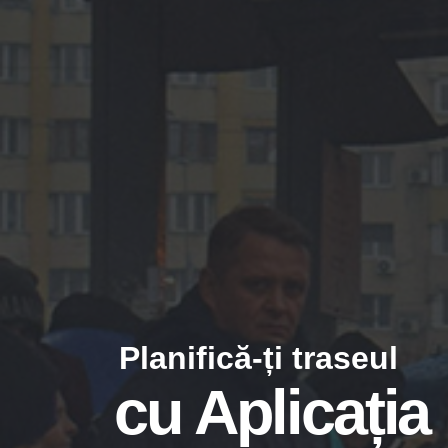
Planifică-ți traseul
cu Aplicația