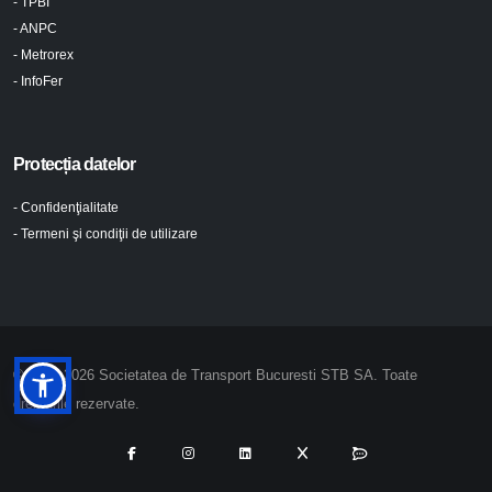
- TPBI
- ANPC
- Metrorex
- InfoFer
Protecția datelor
- Confidenţialitate
- Termeni şi condiţii de utilizare
© 2024-2026 Societatea de Transport Bucuresti STB SA. Toate
drepturile rezervate.