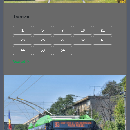
Tramvai
1
5
7
10
21
23
25
27
32
41
44
53
54
Vezi tot