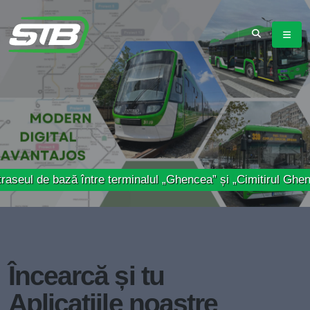
bază între terminalul „Ghencea” și „Cimitirul Ghencea 3”
Încearcă și tu
Aplicațiile noastre