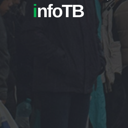
i
nfoTB