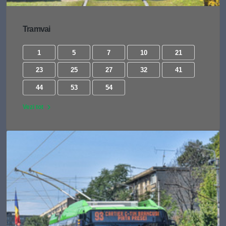
Tramvai
1
5
7
10
21
23
25
27
32
41
44
53
54
Vezi tot