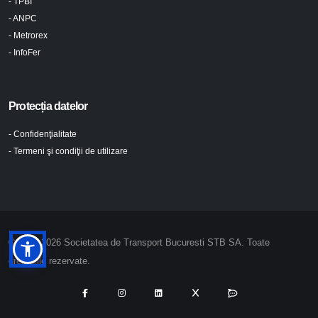
- TPBI
- ANPC
- Metrorex
- InfoFer
Protecția datelor
- Confidenţialitate
- Termeni şi condiţii de utilizare
© 2024-2026 Societatea de Transport Bucuresti STB SA. Toate
drepturile rezervate.