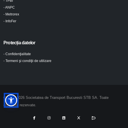
- TPBI
- ANPC
- Metrorex
- InfoFer
Protecția datelor
- Confidenţialitate
- Termeni şi condiţii de utilizare
© 2024-2026 Societatea de Transport Bucuresti STB SA. Toate
drepturile rezervate.