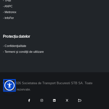
- TPBI
- ANPC
- Metrorex
- InfoFer
Protecția datelor
- Confidenţialitate
- Termeni şi condiţii de utilizare
© 2024-2026 Societatea de Transport Bucuresti STB SA. Toate
drepturile rezervate.