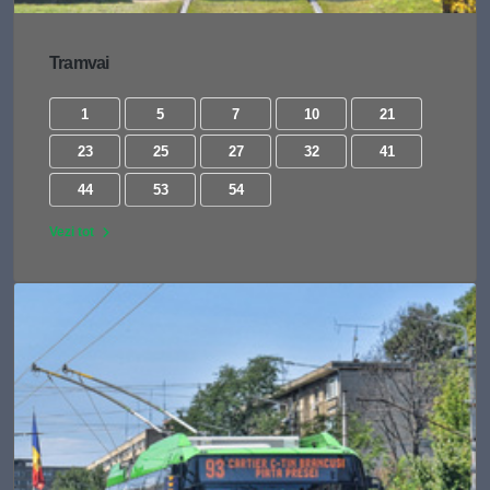
Tramvai
1
5
7
10
21
23
25
27
32
41
44
53
54
Vezi tot