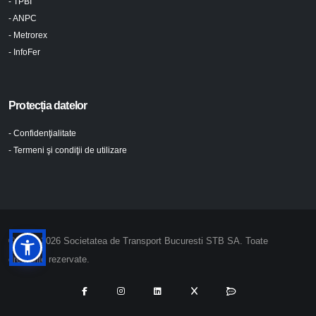
- TPBI
- ANPC
- Metrorex
- InfoFer
Protecția datelor
- Confidenţialitate
- Termeni şi condiţii de utilizare
© 2024-2026 Societatea de Transport Bucuresti STB SA. Toate
drepturile rezervate.