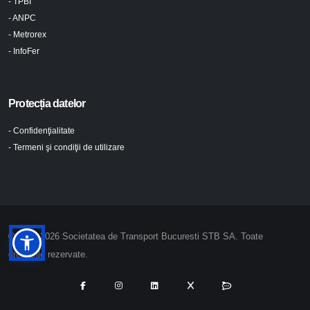
- TPBI
- ANPC
- Metrorex
- InfoFer
Protecția datelor
- Confidenţialitate
- Termeni şi condiţii de utilizare
© 2024-2026 Societatea de Transport Bucuresti STB SA. Toate
drepturile rezervate.