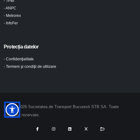
- TPBI
- ANPC
- Metrorex
- InfoFer
Protecția datelor
- Confidenţialitate
- Termeni şi condiţii de utilizare
© 2024-2026 Societatea de Transport Bucuresti STB SA. Toate
drepturile rezervate.