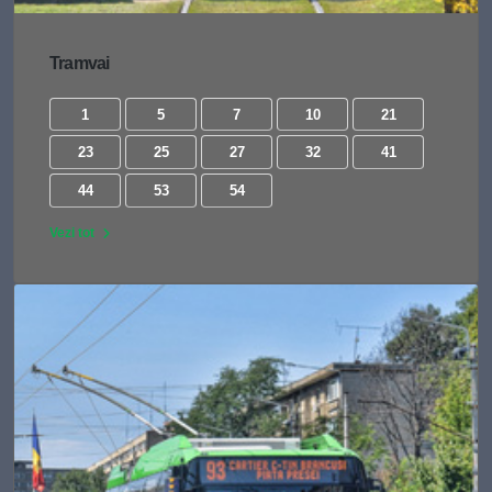
Tramvai
1
5
7
10
21
23
25
27
32
41
44
53
54
Vezi tot