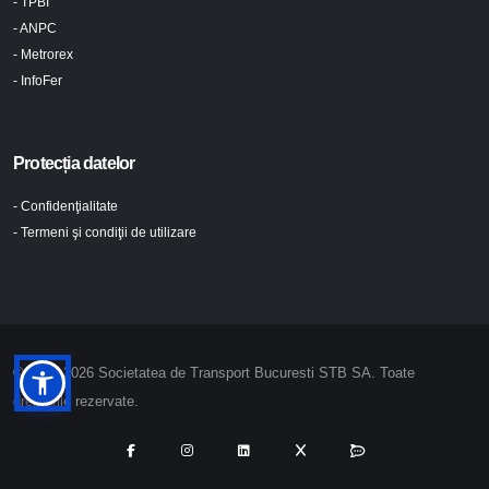
- TPBI
- ANPC
- Metrorex
- InfoFer
Protecția datelor
- Confidenţialitate
- Termeni şi condiţii de utilizare
© 2024-2026 Societatea de Transport Bucuresti STB SA. Toate
drepturile rezervate.