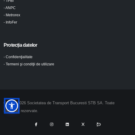
- TPBI
- ANPC
- Metrorex
- InfoFer
Protecția datelor
- Confidenţialitate
- Termeni şi condiţii de utilizare
© 2024-2026 Societatea de Transport Bucuresti STB SA. Toate
drepturile rezervate.