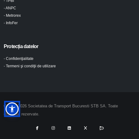
- TPBI
- ANPC
- Metrorex
- InfoFer
Protecția datelor
- Confidenţialitate
- Termeni şi condiţii de utilizare
© 2024-2026 Societatea de Transport Bucuresti STB SA. Toate
drepturile rezervate.