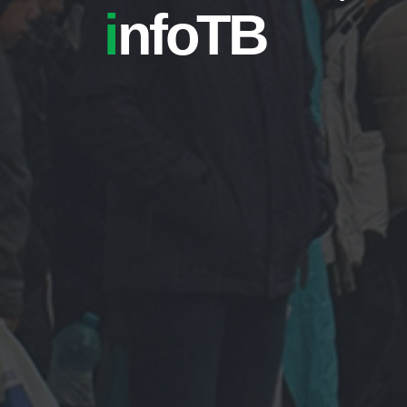
i
nfoTB