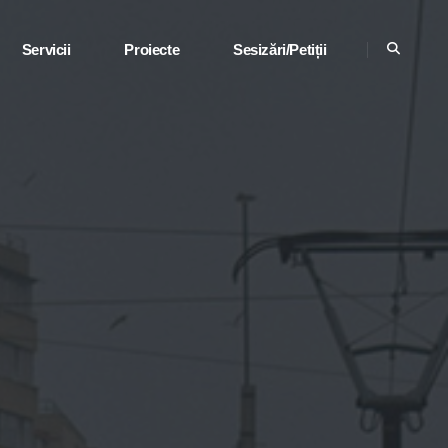
Servicii
Proiecte
Sesizări/Petiții