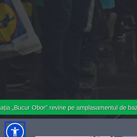
r” revine pe amplasamentul de bază
Linia 4