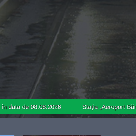
8.2026
Stația „Aeroport Băneasa” va fi relo