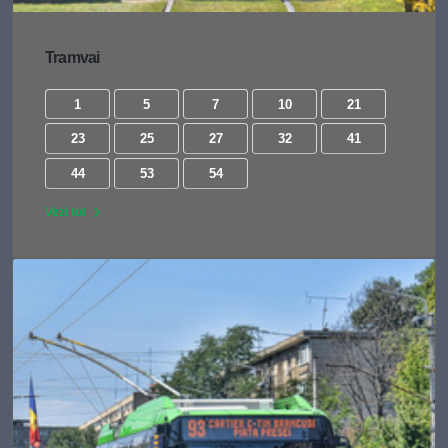
Tramvai
1
5
7
10
21
23
25
27
32
41
44
53
54
Vezi tot