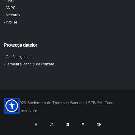
- TPBI
- ANPC
- Metrorex
- InfoFer
Protecția datelor
- Confidenţialitate
- Termeni şi condiţii de utilizare
© 2024-2026 Societatea de Transport Bucuresti STB SA. Toate
drepturile rezervate.