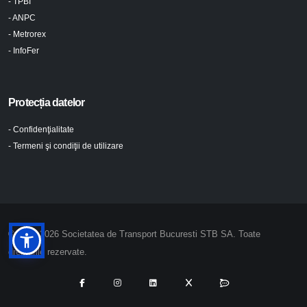
- TPBI
- ANPC
- Metrorex
- InfoFer
Protecția datelor
- Confidenţialitate
- Termeni şi condiţii de utilizare
© 2024-2026 Societatea de Transport Bucuresti STB SA. Toate
drepturile rezervate.