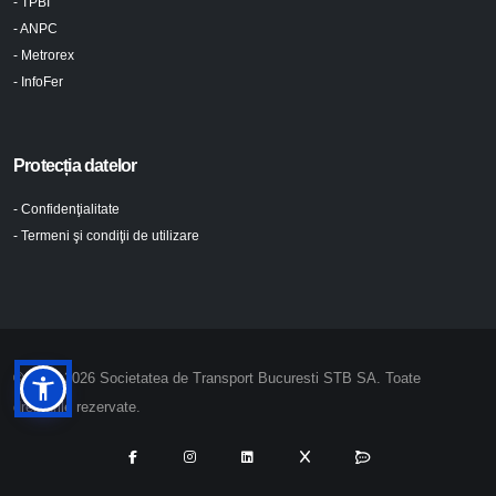
- TPBI
- ANPC
- Metrorex
- InfoFer
Protecția datelor
- Confidenţialitate
- Termeni şi condiţii de utilizare
© 2024-2026 Societatea de Transport Bucuresti STB SA. Toate
drepturile rezervate.