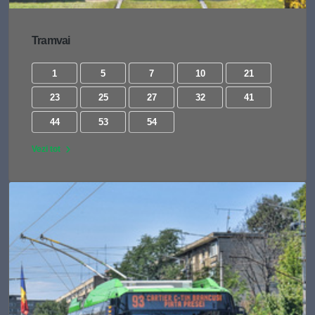
Tramvai
1
5
7
10
21
23
25
27
32
41
44
53
54
Vezi tot