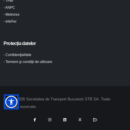
- TPBI
- ANPC
- Metrorex
- InfoFer
Protecția datelor
- Confidenţialitate
- Termeni şi condiţii de utilizare
© 2024-2026 Societatea de Transport Bucuresti STB SA. Toate
drepturile rezervate.