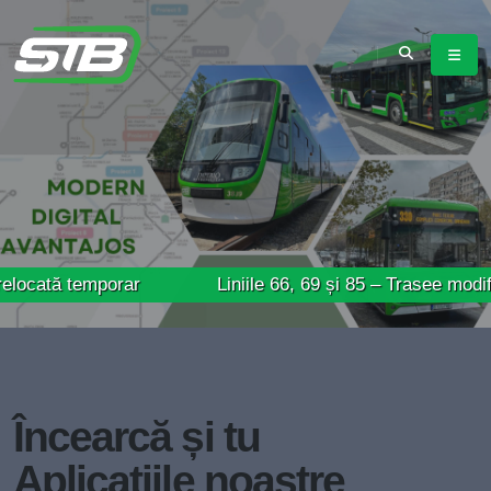
emporar
Liniile 66, 69 și 85 – Trasee modificate mâi
Încearcă și tu
Aplicațiile noastre