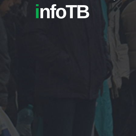
i
nfoTB