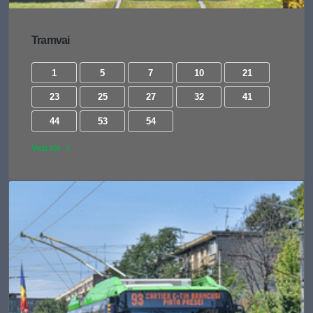
Tramvai
1
5
7
10
21
23
25
27
32
41
44
53
54
Vezi tot