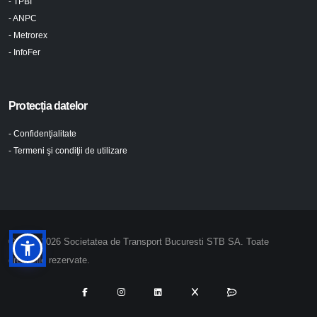
- TPBI
- ANPC
- Metrorex
- InfoFer
Protecția datelor
- Confidenţialitate
- Termeni şi condiţii de utilizare
© 2024-2026 Societatea de Transport Bucuresti STB SA. Toate
drepturile rezervate.