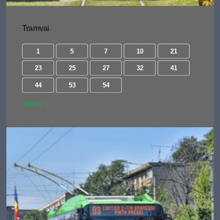
Tramvai
1
5
7
10
21
23
25
27
32
41
44
53
54
Vezi tot