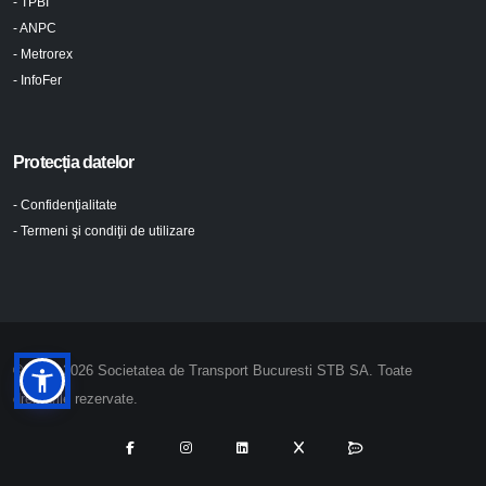
- TPBI
- ANPC
- Metrorex
- InfoFer
Protecția datelor
- Confidenţialitate
- Termeni şi condiţii de utilizare
© 2024-2026 Societatea de Transport Bucuresti STB SA. Toate
drepturile rezervate.