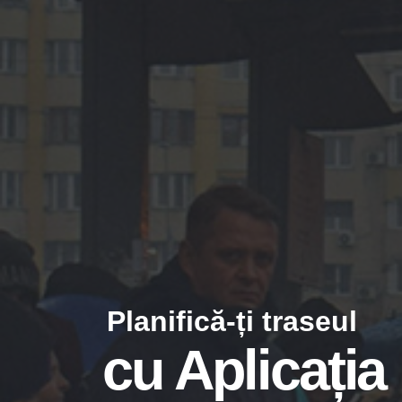
Planifică-ți traseul
cu Aplicația