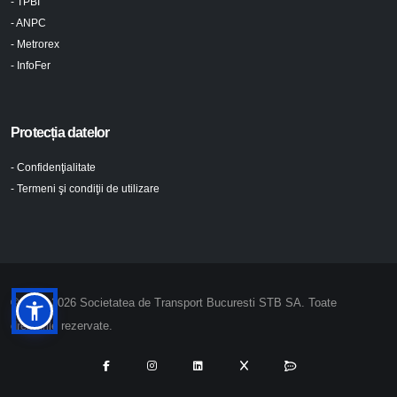
- TPBI
- ANPC
- Metrorex
- InfoFer
Protecția datelor
- Confidenţialitate
- Termeni şi condiţii de utilizare
© 2024-2026 Societatea de Transport Bucuresti STB SA. Toate
drepturile rezervate.