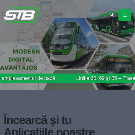
mentul de bază
Liniile 66, 69 și 85 – Trasee modifi
Încearcă și tu
Aplicațiile noastre