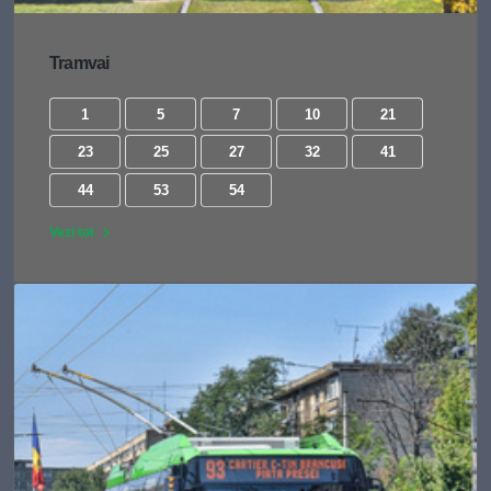
Tramvai
1
5
7
10
21
23
25
27
32
41
44
53
54
Vezi tot