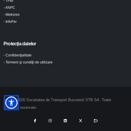
- TPBI
- ANPC
- Metrorex
- InfoFer
Protecția datelor
- Confidenţialitate
- Termeni şi condiţii de utilizare
© 2024-2026 Societatea de Transport Bucuresti STB SA. Toate
drepturile rezervate.