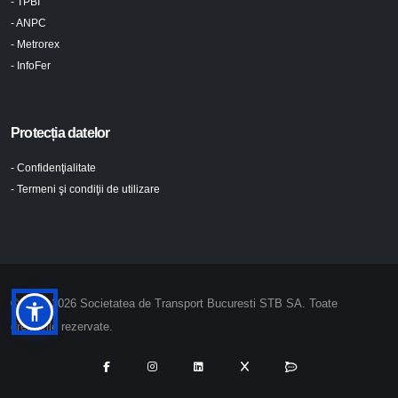
- TPBI
- ANPC
- Metrorex
- InfoFer
Protecția datelor
- Confidenţialitate
- Termeni şi condiţii de utilizare
© 2024-2026 Societatea de Transport Bucuresti STB SA. Toate
drepturile rezervate.