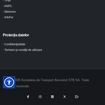
- TPBI
- ANPC
- Metrorex
- InfoFer
Protecția datelor
- Confidenţialitate
- Termeni şi condiţii de utilizare
© 2024-2026 Societatea de Transport Bucuresti STB SA. Toate
drepturile rezervate.