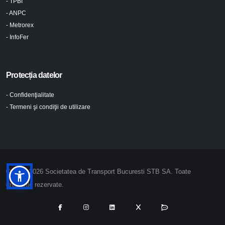
- TPBI
- ANPC
- Metrorex
- InfoFer
Protecția datelor
- Confidenţialitate
- Termeni şi condiţii de utilizare
© 2024-2026 Societatea de Transport Bucuresti STB SA. Toate
drepturile rezervate.