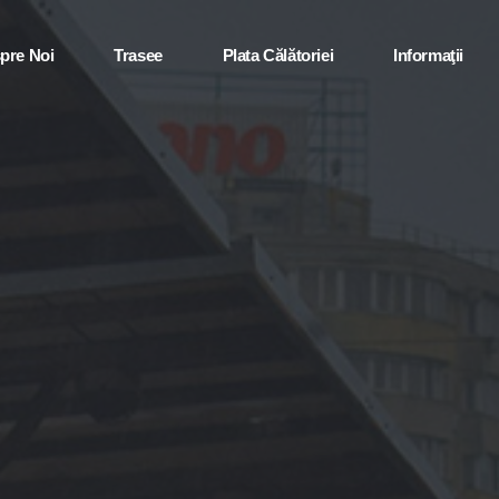
pre Noi
Trasee
Plata Călătoriei
Informaţii