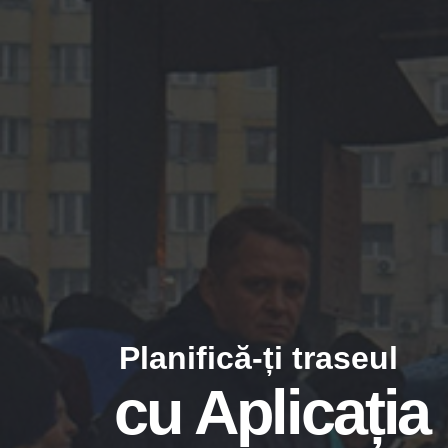
Planifică-ți traseul
cu Aplicația