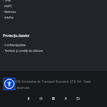
- TPBI
- ANPC
- Metrorex
- InfoFer
Protecția datelor
- Confidenţialitate
- Termeni şi condiţii de utilizare
© 2024-2026 Societatea de Transport Bucuresti STB SA. Toate
drepturile rezervate.