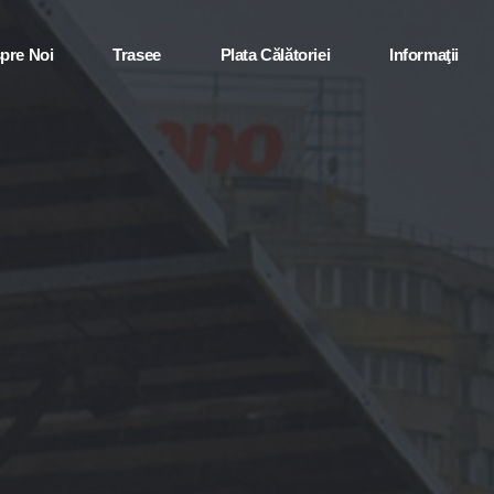
pre Noi
Trasee
Plata Călătoriei
Informaţii