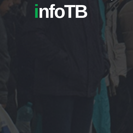
i
nfoTB