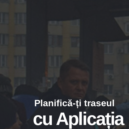
Planifică-ți traseul
cu Aplicația