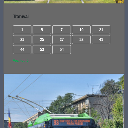
Tramvai
1
5
7
10
21
23
25
27
32
41
44
53
54
Vezi tot