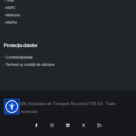
- TPBI
- ANPC
- Metrorex
- InfoFer
Protecția datelor
- Confidenţialitate
- Termeni şi condiţii de utilizare
© 2024-2026 Societatea de Transport Bucuresti STB SA. Toate
drepturile rezervate.