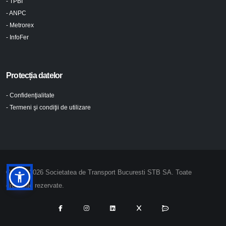
- TPBI
- ANPC
- Metrorex
- InfoFer
Protecția datelor
- Confidenţialitate
- Termeni şi condiţii de utilizare
© 2024-2026 Societatea de Transport Bucuresti STB SA. Toate
drepturile rezervate.