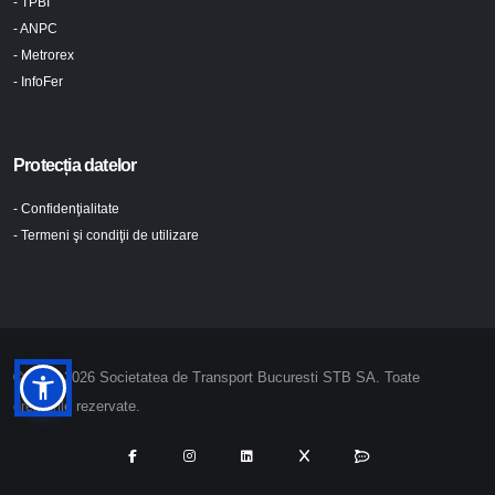
- TPBI
- ANPC
- Metrorex
- InfoFer
Protecția datelor
- Confidenţialitate
- Termeni şi condiţii de utilizare
© 2024-2026 Societatea de Transport Bucuresti STB SA. Toate
drepturile rezervate.