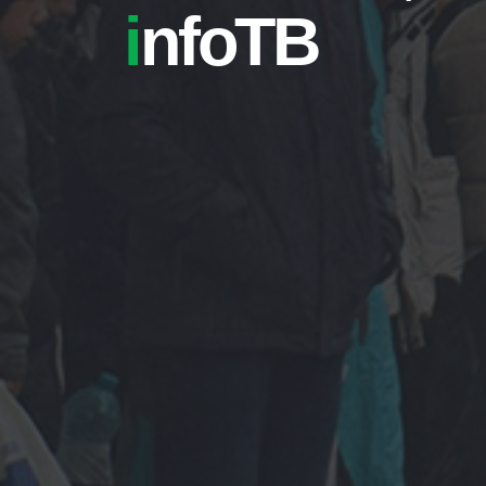
i
nfoTB