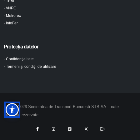
- TPBI
- ANPC
- Metrorex
- InfoFer
Protecția datelor
- Confidenţialitate
- Termeni şi condiţii de utilizare
© 2024-2026 Societatea de Transport Bucuresti STB SA. Toate
drepturile rezervate.