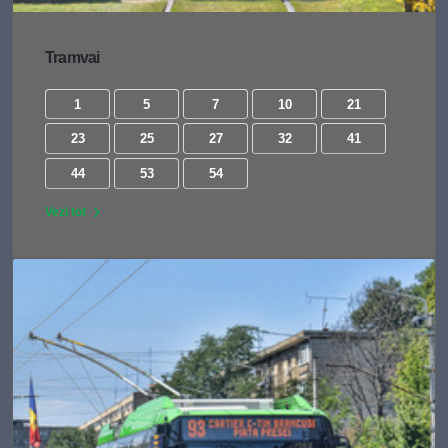
Tramvai
1
5
7
10
21
23
25
27
32
41
44
53
54
Vezi tot