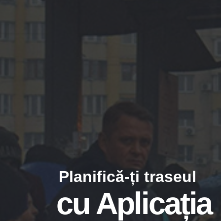
Planifică-ți traseul
cu Aplicația