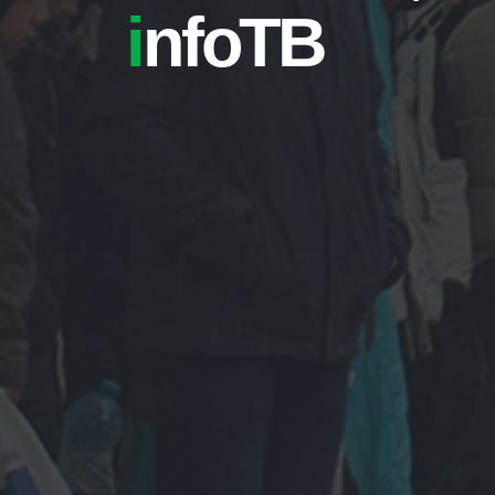
i
nfoTB