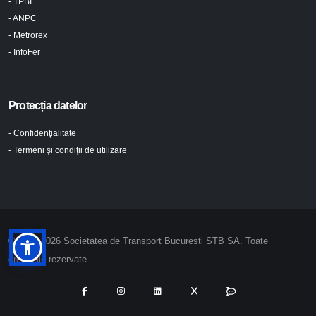
- TPBI
- ANPC
- Metrorex
- InfoFer
Protecția datelor
- Confidenţialitate
- Termeni şi condiţii de utilizare
© 2024-2026 Societatea de Transport Bucuresti STB SA. Toate
drepturile rezervate.