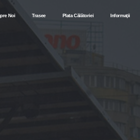
pre Noi
Trasee
Plata Călătoriei
Informaţii