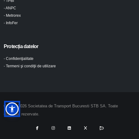
- TPBI
- ANPC
- Metrorex
- InfoFer
Protecția datelor
- Confidenţialitate
- Termeni şi condiţii de utilizare
© 2024-2026 Societatea de Transport Bucuresti STB SA. Toate
drepturile rezervate.